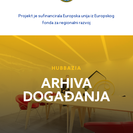
Projekt je sufinancirala Europska unija iz Europskog
fonda za regionalni razvoj
HUBBAZIA
ARHIVA
DOGAĐANJA