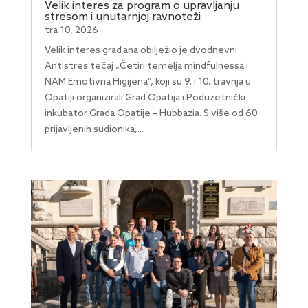
Velik interes za program o upravljanju
stresom i unutarnjoj ravnoteži
tra 10, 2026
Velik interes građana obilježio je dvodnevni
Antistres tečaj „Četiri temelja mindfulnessa i
NAM Emotivna Higijena”, koji su 9. i 10. travnja u
Opatiji organizirali Grad Opatija i Poduzetnički
inkubator Grada Opatije – Hubbazia. S više od 60
prijavljenih sudionika,...