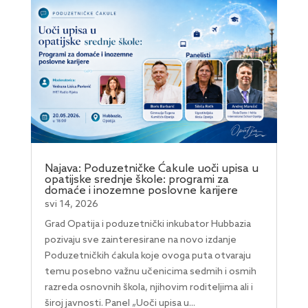
Najava: Poduzetničke Ćakule uoči upisa u
opatijske srednje škole: programi za
domaće i inozemne poslovne karijere
svi 14, 2026
Grad Opatija i poduzetnički inkubator Hubbazia
pozivaju sve zainteresirane na novo izdanje
Poduzetničkih ćakula koje ovoga puta otvaraju
temu posebno važnu učenicima sedmih i osmih
razreda osnovnih škola, njihovim roditeljima ali i
široj javnosti. Panel „Uoči upisa u...