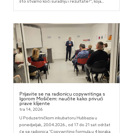
što stvarno koči suradnju i rezultate?“, koja...
Prijavite se na radionicu copywritinga s
Igorom Mošičem: naučite kako privući
prave klijente
tra 14, 2026
U Poduzetničkom inkubatoru Hubbazia u
ponedjeljak, 20.04.2026., od 17 do 21 sat održat
će se radionica “Copywriting formula u 4 koraka