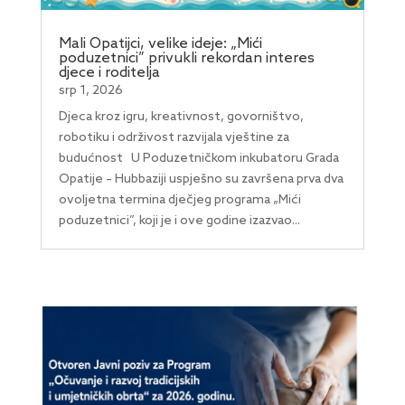
Mali Opatijci, velike ideje: „Mići
poduzetnici” privukli rekordan interes
djece i roditelja
srp 1, 2026
Djeca kroz igru, kreativnost, govorništvo,
robotiku i održivost razvijala vještine za
budućnost U Poduzetničkom inkubatoru Grada
Opatije – Hubbaziji uspješno su završena prva dva
ovoljetna termina dječjeg programa „Mići
poduzetnici”, koji je i ove godine izazvao...