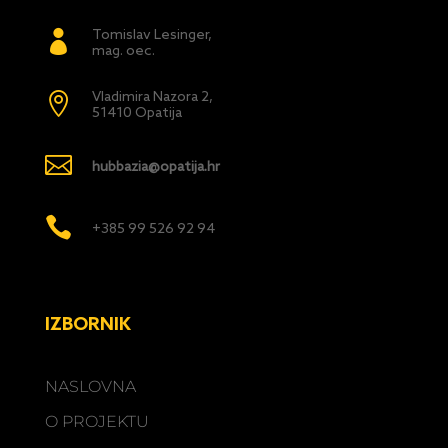
Tomislav Lesinger,

mag. oec.
Vladimira Nazora 2,

51410 Opatija

hubbazia@opatija.hr

+385 99 526 92 94
IZBORNIK
NASLOVNA
O PROJEKTU