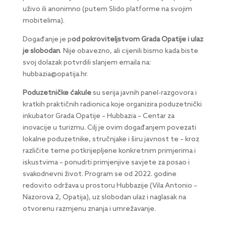
uživo ili anonimno (putem Slido platforme na svojim
mobitelima).
Događanje je p
od pokroviteljstvom Grada Opatije i ulaz
je slobodan
. Nije obavezno, ali cijenili bismo kada biste
svoj dolazak potvrdili slanjem emaila na:
hubbazia@opatija.hr.
Poduzetničke ćakule
su serija javnih panel-razgovora i
kratkih praktičnih radionica koje organizira poduzetnički
inkubator Grada Opatije – Hubbazia – Centar za
inovacije u turizmu. Cilj je ovim događanjem povezati
lokalne poduzetnike, stručnjake i širu javnost te – kroz
različite teme potkrijepljene konkretnim primjerima i
iskustvima – ponuditi primjenjive savjete za posao i
svakodnevni život. Program se od 2022. godine
redovito održava u prostoru Hubbazije (Vila Antonio –
Nazorova 2, Opatija), uz slobodan ulaz i naglasak na
otvorenu razmjenu znanja i umrežavanje.