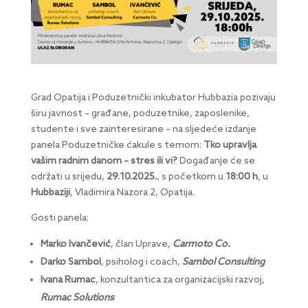
Grad Opatija i Poduzetnički inkubator Hubbazia pozivaju
širu javnost – građane, poduzetnike, zaposlenike,
studente i sve zainteresirane – na sljedeće izdanje
panela Poduzetničke ćakule s temom:
Tko upravlja
vašim radnim danom – stres ili vi?
Događanje će se
održati u srijedu,
29.10.2025.
, s početkom u
18:00 h
, u
Hubbaziji
, Vladimira Nazora 2, Opatija.
Gosti panela:
Marko Ivančević
, član Uprave,
Carmoto Co.
Darko Sambol
, psiholog i coach,
Sambol Consulting
Ivana Rumac
, konzultantica za organizacijski razvoj,
Rumac Solutions