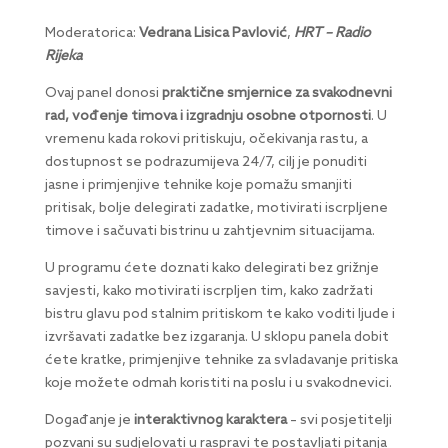
Moderatorica:
Vedrana Lisica Pavlović
,
HRT – Radio
Rijeka
Ovaj panel donosi
praktične smjernice za svakodnevni
rad, vođenje timova i izgradnju osobne otpornosti
. U
vremenu kada rokovi pritiskuju, očekivanja rastu, a
dostupnost se podrazumijeva 24/7, cilj je ponuditi
jasne i primjenjive tehnike koje pomažu smanjiti
pritisak, bolje delegirati zadatke, motivirati iscrpljene
timove i sačuvati bistrinu u zahtjevnim situacijama.
U programu ćete doznati kako delegirati bez grižnje
savjesti, kako motivirati iscrpljen tim, kako zadržati
bistru glavu pod stalnim pritiskom te kako voditi ljude i
izvršavati zadatke bez izgaranja. U sklopu panela dobit
ćete kratke, primjenjive tehnike za svladavanje pritiska
koje možete odmah koristiti na poslu i u svakodnevici.
Događanje je
interaktivnog karaktera
– svi posjetitelji
pozvani su sudjelovati u raspravi te postavljati pitanja