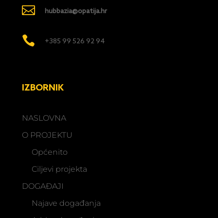

hubbazia@opatija.hr

+385 99 526 92 94
IZBORNIK
NASLOVNA
O PROJEKTU
Općenito
Ciljevi projekta
DOGAĐAJI
Najave događanja