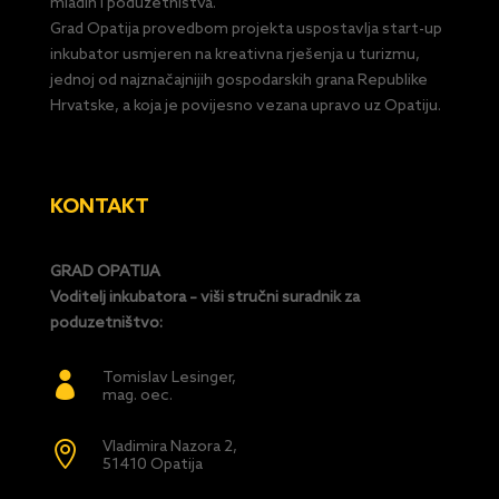
mladih i poduzetništva.
Grad Opatija provedbom projekta uspostavlja start-up
inkubator usmjeren na kreativna rješenja u turizmu,
jednoj od najznačajnijih gospodarskih grana Republike
Hrvatske, a koja je povijesno vezana upravo uz Opatiju.
KONTAKT
GRAD OPATIJA
Voditelj inkubatora – viši stručni suradnik za
poduzetništvo:
Tomislav Lesinger,

mag. oec.
Vladimira Nazora 2,

51410 Opatija