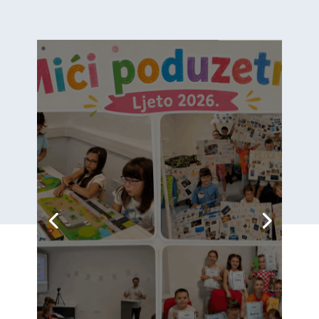
Mali Opatijci, velike ideje:
„Mići poduzetnici” privukli
rekordan interes djece i
roditelja
Djeca kroz igru, kreativnost,
govorništvo, robotiku i održivost
razvijala vještine za budućnost U
Poduzetničkom inkubatoru Grada
Opatije – Hubbaziji uspješno su završena
prva dva ovoljetna termina dječjeg
programa „Mići poduzetnici”, koji je i ove
godine izazvao...