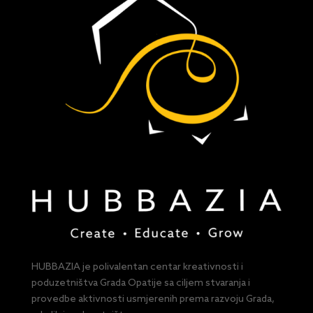
HUBBAZIA je polivalentan centar kreativnosti i
poduzetništva Grada Opatije sa ciljem stvaranja i
provedbe aktivnosti usmjerenih prema razvoju Grada,