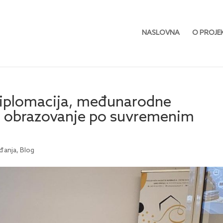
NASLOVNA
O PROJE
Diplomacija, međunarodne
no obrazovanje po suvremenim
đanja
,
Blog