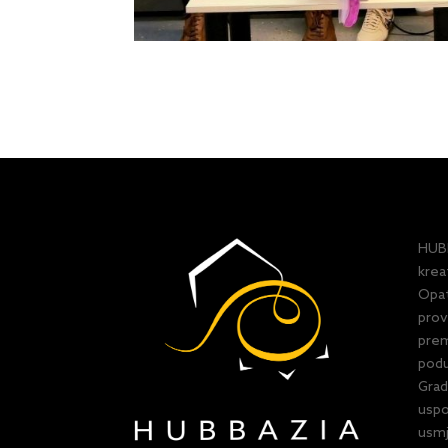
HUBB
krea
Opat
prov
prem
podu
Grad
uspo
usmj