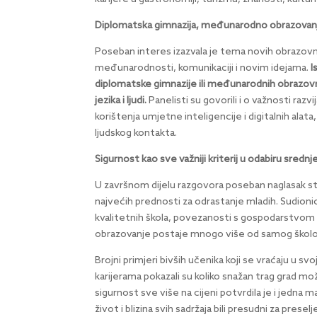
Diplomatska gimnazija, međunarodno obrazovanj
Poseban interes izazvala je tema novih obrazov
međunarodnosti, komunikaciji i novim idejama.
I
diplomatske gimnazije ili međunarodnih obrazovn
jezika i ljudi.
Panelisti su govorili i o važnosti raz
korištenja umjetne inteligencije i digitalnih alata
ljudskog kontakta.
Sigurnost kao sve važniji kriterij u odabiru srednj
U završnom dijelu razgovora poseban naglasak stav
najvećih prednosti za odrastanje mladih. Sudioni
kvalitetnih škola, povezanosti s gospodarstvom 
obrazovanje postaje mnogo više od samog školo
Brojni primjeri bivših učenika koji se vraćaju u sv
karijerama pokazali su koliko snažan trag grad mo
sigurnost sve više na cijeni potvrdila je i jedna m
život i blizina svih sadržaja bili presudni za prese