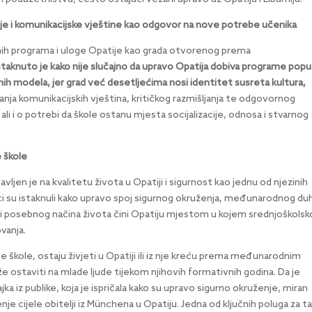
e i komunikacijske vještine kao odgovor na nove potrebe učenika
nih programa i uloge Opatije kao grada otvorenog prema
staknuto je kako nije slučajno da upravo Opatija dobiva programe popu
ih modela, jer grad već desetljećima nosi identitet susreta kultura,
vijanja komunikacijskih vještina, kritičkog razmišljanja te odgovornog
, ali i o potrebi da škole ostanu mjesta socijalizacije, odnosa i stvarnog
e škole
ljen je na kvalitetu života u Opatiji i sigurnost kao jednu od njezinih
ci su istaknuli kako upravo spoj sigurnog okruženja, međunarodnog du
i posebnog načina života čini Opatiju mjestom u kojem srednjoškolsk
vanja.
oje škole, ostaju živjeti u Opatiji ili iz nje kreću prema međunarodnim
že ostaviti na mlade ljude tijekom njihovih formativnih godina. Da je
ajka iz publike, koja je ispričala kako su upravo sigurno okruženje, miran
ljenje cijele obitelji iz Münchena u Opatiju. Jedna od ključnih poluga za t