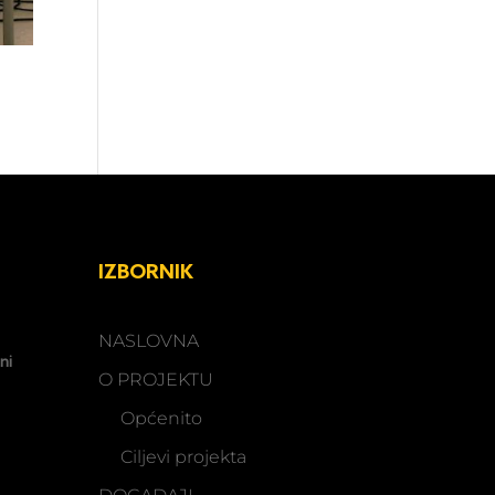
IZBORNIK
NASLOVNA
ni
O PROJEKTU
Općenito
Ciljevi projekta