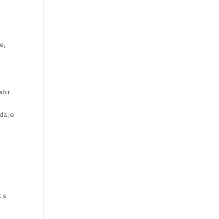
e,
abir
da je
t s