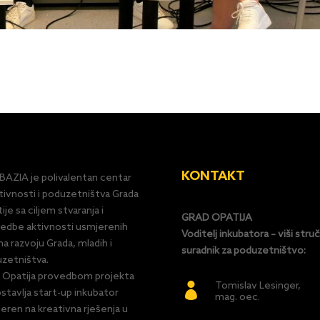
KONTAKT
AZIA je polivalentan centar
tivnosti i poduzetništva Grada
ije sa ciljem stvaranja i
GRAD OPATIJA
edbe aktivnosti usmjerenih
Voditelj inkubatora – viši struč
a razvoju Grada, mladih i
suradnik za poduzetništvo:
zetništva.
 Opatija provedbom projekta
Tomislav Lesinger,

stavlja start-up inkubator
mag. oec.
eren na kreativna rješenja u