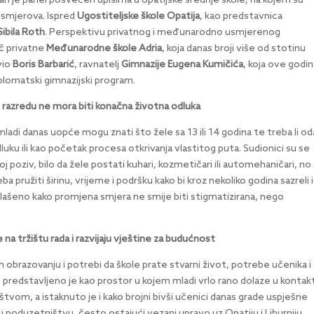
 je panel posvećen upisima u opatijske srednje škole, na kojem su
h smjerova. Ispred
Ugostiteljske škole Opatija
, kao predstavnica
Sibila Roth
. Perspektivu privatnog i međunarodno usmjerenog
ač privatne
Međunarodne škole Adria
, koja danas broji više od stotinu
vio
Boris Barbarić
, ravnatelj
Gimnazije Eugena Kumičića
, koja ove godin
plomatski gimnazijski program.
m razredu ne mora biti konačna životna odluka
mladi danas uopće mogu znati što žele sa 13 ili 14 godina te treba li od
uku ili kao početak procesa otkrivanja vlastitog puta. Sudionici su se
j poziv, bilo da žele postati kuhari, kozmetičari ili automehaničari, no 
ba pružiti širinu, vrijeme i podršku kako bi kroz nekoliko godina sazreli i
glašeno kako promjena smjera ne smije biti stigmatizirana, nego
 na tržištu rada i razvijaju vještine za budućnost
obrazovanju i potrebi da škole prate stvarni život, potrebe učenika i
predstavljeno je kao prostor u kojem mladi vrlo rano dolaze u kontak
om, a istaknuto je i kako brojni bivši učenici danas grade uspješne
i i poduzetništvu, često ostajući vezani upravo uz Opatiju i Liburniju.