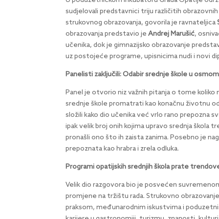
U poduzetničkom inkubatoru Grada Opatije održan
sudjelovali predstavnici triju različitih obrazovni
strukovnog obrazovanja, govorila je ravnateljica
obrazovanja predstavio je
Andrej Marušić
, osniv
učenika, dok je gimnazijsko obrazovanje predsta
uz postojeće programe, upisnicima nudi i novi di
Panelisti zaključili: Odabir srednje škole u osmo
Panel je otvorio niz važnih pitanja o tome koliko 
srednje škole promatrati kao konačnu životnu odl
složili kako dio učenika već vrlo rano prepozna svo
ipak velik broj onih kojima upravo srednja škola tre
pronašli ono što ih zaista zanima. Posebno je na
prepoznata kao hrabra i zrela odluka.
Programi opatijskih srednjih škola prate trendove
Velik dio razgovora bio je posvećen suvremenom 
promjene na tržištu rada. Strukovno obrazovanje 
praksom, međunarodnim iskustvima i poduzetništv
karijere u gastronomiji, turizmu, znanosti, kultur