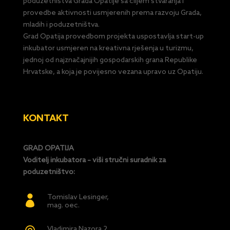
poduzetništva Grada Opatije sa ciljem stvaranja i
provedbe aktivnosti usmjerenih prema razvoju Grada,
mladih i poduzetništva.
Grad Opatija provedbom projekta uspostavlja start-up
inkubator usmjeren na kreativna rješenja u turizmu,
jednoj od najznačajnijih gospodarskih grana Republike
Hrvatske, a koja je povijesno vezana upravo uz Opatiju.
KONTAKT
GRAD OPATIJA
Voditelj inkubatora – viši stručni suradnik za
poduzetništvo:
Tomislav Lesinger,

mag. oec.
Vladimira Nazora 2,