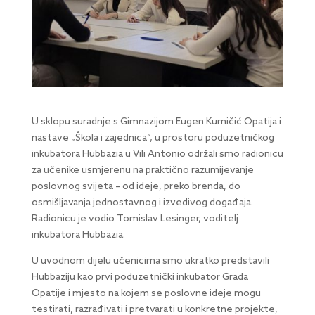
U sklopu suradnje s Gimnazijom Eugen Kumičić Opatija i
nastave „Škola i zajednica“, u prostoru poduzetničkog
inkubatora Hubbazia u Vili Antonio održali smo radionicu
za učenike usmjerenu na praktično razumijevanje
poslovnog svijeta – od ideje, preko brenda, do
osmišljavanja jednostavnog i izvedivog događaja.
Radionicu je vodio Tomislav Lesinger, voditelj
inkubatora Hubbazia.
U uvodnom dijelu učenicima smo ukratko predstavili
Hubbaziju kao prvi poduzetnički inkubator Grada
Opatije i mjesto na kojem se poslovne ideje mogu
testirati, razrađivati i pretvarati u konkretne projekte,