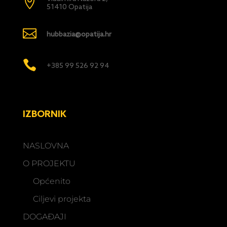

51410 Opatija

hubbazia@opatija.hr

+385 99 526 92 94
IZBORNIK
NASLOVNA
O PROJEKTU
Općenito
Ciljevi projekta
DOGAĐAJI