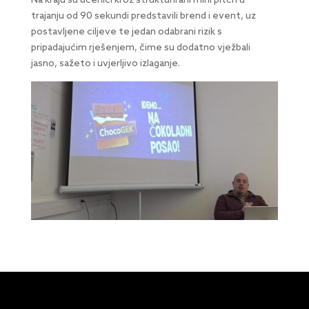
Na kraju su učenici kroz strukturirani mini pitch u
trajanju od 90 sekundi predstavili brend i event, uz
postavljene ciljeve te jedan odabrani rizik s
pripadajućim rješenjem, čime su dodatno vježbali
jasno, sažeto i uvjerljivo izlaganje.