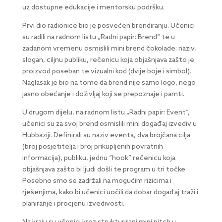
uz dostupne edukacije i mentorsku podršku.
Prvi dio radionice bio je posvećen brendiranju. Učenici
su radili na radnom listu „Radni papir: Brend“ te u
zadanom vremenu osmislili mini brend čokolade: naziv,
slogan, ciljnu publiku, rečenicu koja objašnjava zašto je
proizvod poseban te vizualni kod (dvije boje i simbol).
Naglasak je bio na tome da brend nije samo logo, nego
jasno obećanje i doživljaj koji se prepoznaje i pamti.
U drugom dijelu, na radnom listu „Radni papir: Event“,
učenici su za svoj brend osmislili mini događaj izvediv u
Hubbaziji. Definirali su naziv eventa, dva brojčana cilja
(broj posjetitelja i broj prikupljenih povratnih
informacija), publiku, jednu “hook” rečenicu koja
objašnjava zašto bi ljudi došli te program u tri točke.
Posebno smo se zadržali na mogućim rizicima i
rješenjima, kako bi učenici uočili da dobar događaj traži i
planiranje i procjenu izvedivosti.