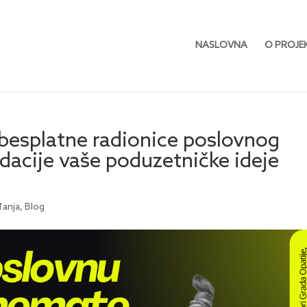
NASLOVNA
O PROJE
 besplatne radionice poslovnog
idacije vaše poduzetničke ideje
đanja
,
Blog