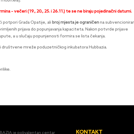
j mobitela).
na – večeri (19., 20., 25. i 26.11.) te se ne biraju pojedinačni datumi.
ći potpori Grada Opatije, ali
broj mjesta je ograničen
na subvencionira
rimljenih prijava do popunjavanja kapaciteta. Nakon potvrde prijave
pute, a u slučaju popunjenosti formira se lista čekanja.
ili društvene mreže poduzetničkog inkubatora Hubbazia.
ilike.
KONTAKT
AZIA je polivalentan centar