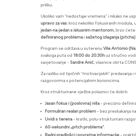
priliku.
Ukoliko vam “nedostaje vremena” i nikako ne uspi
upravo za vas
: kroz nekoliko fokusiranih modula,
jedan-na-jedan s iskusnim mentorom
, brzo ćete
definiranog problema
i
sažetog izlaganja (pitcha)
Program se održava u suterenu
Vile Antonio (Na
svakoga puta od
18:00 do 20:30h
uz stručno vod
savjetovanje –
Sandre Anić
, vlasnice obrta CON
Za razliku od tipičnih “motivacijskih” predavanja i
razgovorima s potencijalnim korisnicima.
Kroz strukturirane vježbe polaznici će dobiti:
Jasan fokus i (poslovna) niša
– precizno definir
Formuliran realan problem
– bez preskakanja na
Uvidi s terena
– kratki, polu-strukturirani razgov
60-sekundni „pitch problema“
.
Radni predlošci i povratne informacije
– prakti