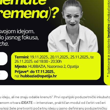
 ideju, ali ne znaju odakle krenuti”. Prvi opatijski poduzetnički inkubato
udenom otvara
iDEATE
— intenzivan, praktičan modul od četiri večeri
a koji žele pretvoriti početnu ideju u jasno definiranu poduzetničku