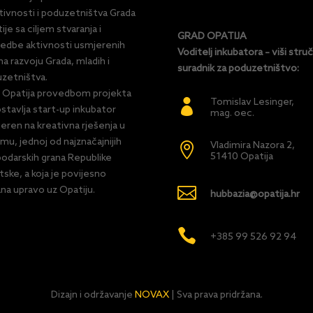
tivnosti i poduzetništva Grada
ije sa ciljem stvaranja i
GRAD OPATIJA
edbe aktivnosti usmjerenih
Voditelj inkubatora – viši struč
a razvoju Grada, mladih i
suradnik za poduzetništvo:
zetništva.
 Opatija provedbom projekta
Tomislav Lesinger,

stavlja start-up inkubator
mag. oec.
eren na kreativna rješenja u
zmu, jednoj od najznačajnijih
Vladimira Nazora 2,

51410 Opatija
odarskih grana Republike
tske, a koja je povijesno

na upravo uz Opatiju.
hubbazia@opatija.hr

+385 99 526 92 94
Dizajn i održavanje
NOVAX
| Sva prava pridržana.