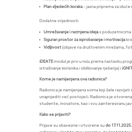
Plan sljedećih koraka
– jasna priprema za iduće 
Dodatne vrijednosti:
Umrežavanje i razmjena ideja
s poduzetnicima 
Siguran prostor za isprobavanje i motivacija
kro
Vidljivost
(objave na društvenim mrežama, foto
iDEATE
modul je prvi u nizu prema nastavku prog
istraživanje korisnika i oblikovanje rješenja) i
iGNI
Kome je namijenjena ova radionica?
Radionica je namijenjena svima koji žele razvijati
unaprijediti već postojeći. Radionica je otvore
studente, inovatore, kao i svu zainteresiranu ja
Kako se prijaviti?
Prijave su obavezne i otvorene su
do 17.11.2025.