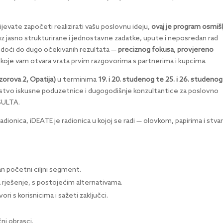
jevate započeti realizirati vašu poslovnu ideju,
ovaj je program osmiš
 uz jasno strukturirane i jednostavne zadatke, upute i neposredan rad
 doći do dugo očekivanih rezultata —
preciznog fokusa
,
provjereno
koje vam otvara vrata prvim razgovorima s partnerima i kupcima.
zorova 2, Opatija)
u terminima
19. i 20. studenog te 25. i 26. studenog
stvo iskusne poduzetnice i dugogodišnje konzultantice za poslovno
SULTA.
 radionica, iDEATE je radionica u kojoj se radi — olovkom, papirima i stv
an početni ciljni segment.
 rješenje, s postojećim alternativama.
ori s korisnicima i sažeti zaključci.
čni obrasci.