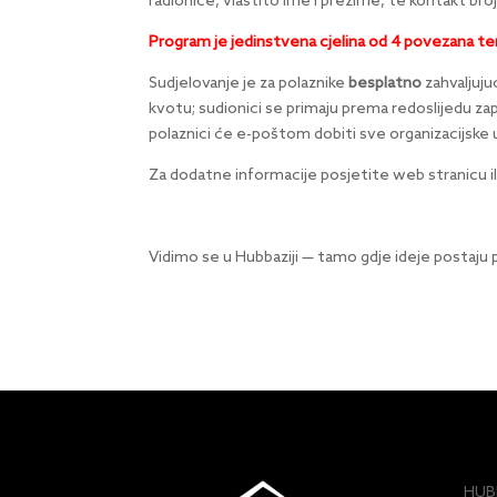
radionice, vlastito ime i prezime, te kontakt bro
Program je jedinstvena cjelina od 4 povezana termi
Sudjelovanje je za polaznike
besplatno
zahvaljuju
kvotu; sudionici se primaju prema redoslijedu zap
polaznici će e-poštom dobiti sve organizacijske u
Za dodatne informacije posjetite web stranicu 
Vidimo se u Hubbaziji — tamo gdje ideje postaju pr
HUBB