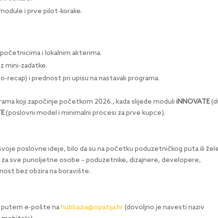
module i prve pilot-korake.
početnicima i lokalnim akterima.
z mini-zadatke.
-recap) i prednost pri upisu na nastavak programa.
rama koji započinje početkom 2026., kada slijede moduli
iNNOVATE
(d
TE
(poslovni model i minimalni procesi za prve kupce).
 svoje poslovne ideje, bilo da su na početku poduzetničkog puta ili žel
na za sve punoljetne osobe – poduzetnike, dizajnere, developere,
vnost bez obzira na boravište.
putem e-pošte na
hubbazia@opatija.hr
(dovoljno je navesti naziv