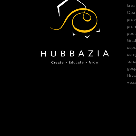
krea
Opat
prov
prem
podu
Grad
uspo
usmj
turi
gosp
Hrva
veza