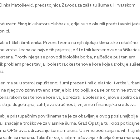
sc. Dinka Matošević, predstojnica Zavoda za zaštitu šuma u Hrvatskom
oduzetničkog inkubatora Hubbazia, gdje su se okupili predstavnici jedi
onici.
iotičkih čimbenika. Prvenstveno na njih djeluju klimatske i okolišne
ne vrste. Jedna od najvećih prijetnji je štetnik kestenova osa šiškarica,
kestena. Protiv njega se provodi biološka borba, najčešće puštanjem
ik problem predstavlja i bolest rak kestenove kore koja uzrokuje suše
ma.
jenima su u staroj zapuštenoj šumi prezentirali djelatnici tvrtke Urban
k na njegovo zdravstveno stanje bio što bolji, a da se pritom ne stvor
ena rakom kestenove kore valja orezati, a bolesne dijelove spaliti da 
lesti je dugotrajna, zahtjeva stručnost, vrijeme i financijska sredstva.
bije pristupačnim površinama te je za obavljanje ovog posla najbolje
va i značajne troškove za vlasnike šuma. Grad Opatija tu, kroz poticajne
cima OPG-ova, održavanje šuma maruna. U svrhu podizanja novih trajni
a sadnica maruna. Također se, s ciljem očuvanja zdravlja šuma maruna