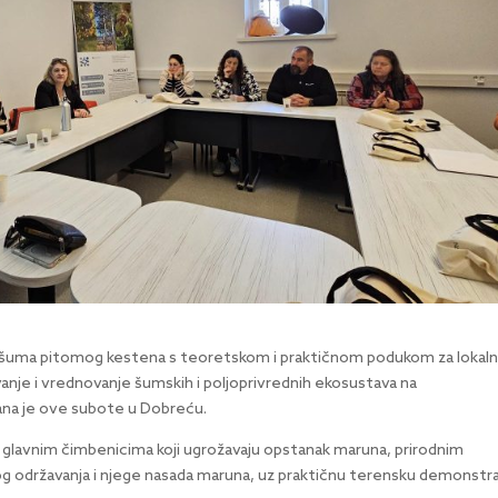
te šuma pitomog kestena s teoretskom i praktičnom podukom za lokal
anje i vrednovanje šumskih i poljoprivrednih ekosustava na
ana je ove subote u Dobreću.
se s glavnim čimbenicima koji ugrožavaju opstanak maruna, prirodnim
nog održavanja i njege nasada maruna, uz praktičnu terensku demonstra