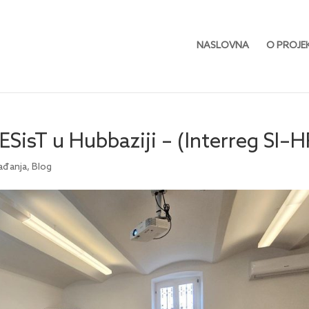
NASLOVNA
O PROJE
SisT u Hubbaziji – (Interreg SI–H
ađanja
,
Blog