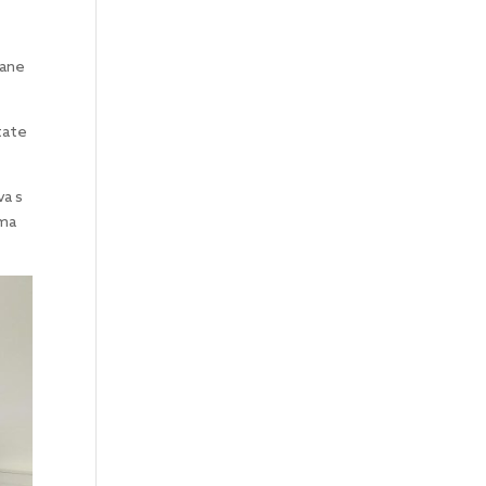
rane
tate
va s
ima