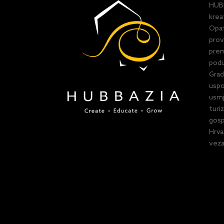
HUBB
krea
Opat
prov
prem
podu
Grad
uspo
usmj
turi
gosp
Hrva
veza