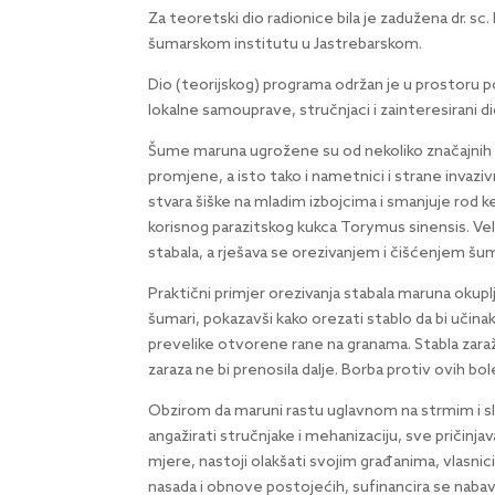
Za teoretski dio radionice bila je zadužena dr. 
šumarskom institutu u Jastrebarskom.
Dio (teorijskog) programa održan je u prostoru p
lokalne samouprave, stručnjaci i zainteresirani di
Šume maruna ugrožene su od nekoliko značajnih ab
promjene, a isto tako i nametnici i strane invaziv
stvara šiške na mladim izbojcima i smanjuje rod 
korisnog parazitskog kukca Torymus sinensis. Vel
stabala, a rješava se orezivanjem i čišćenjem šu
Praktični primjer orezivanja stabala maruna okupl
šumari, pokazavši kako orezati stablo da bi učina
prevelike otvorene rane na granama. Stabla zaraž
zaraza ne bi prenosila dalje. Borba protiv ovih bo
Obzirom da maruni rastu uglavnom na strmim i sla
angažirati stručnjake i mehanizaciju, sve pričinja
mjere, nastoji olakšati svojim građanima, vlasni
nasada i obnove postojećih, sufinancira se nabav