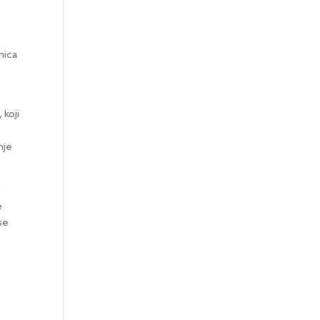
nica
 koji
nje
i
e
se
h
,