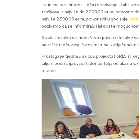
sufinancira sanitarna sječa i orezivanje stabala m
troškova, a najviše do 2.000,00 eura, odnosno do
najviše 2.500,00 eura, po korisniku godišnje.
Javn
pozivamo da se informiraju i iskoriste mogućno
Struka, lokalno stanovništvo i jedinice lokalne 
na zaštiti i očuvanju šuma maruna, zaključeno je
Prošloga je tjedna u sklopu projekta FoRESisT org
ciljem podizanja svijesti donositelja odluka na l
maruna.