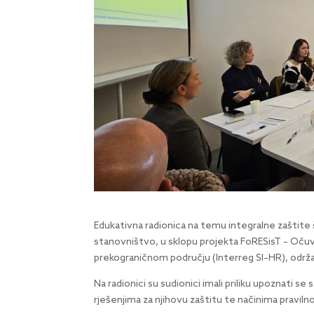
Edukativna radionica na temu integralne zašti
stanovništvo, u sklopu projekta FoRESisT – Očuv
prekograničnom području (Interreg SI–HR), održ
Na radionici su sudionici imali priliku upoznati 
rješenjima za njihovu zaštitu te načinima pravil