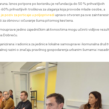
aruna. Iznos potpore po korisniku je refundacija do 50 % prihvatljivih
 60% prihvatljivih troškova za ulaganja koja provode mlade osobe, a
i je poziv za poticaje u poljoprivredi
upravo otvoren pa sve zainteresi
sti za obnovu i očuvanje šuma pitomog kestena.
samouprave jedino zajedničkim aktivnostima mogu učiniti vidljive rezul
 na Dobreću.
anizirana i radionica za jedinice lokalne samouprave i komunalna društ
okalnoj razini o značaju pravilnog gospodarenja urbanim šumama i nasad