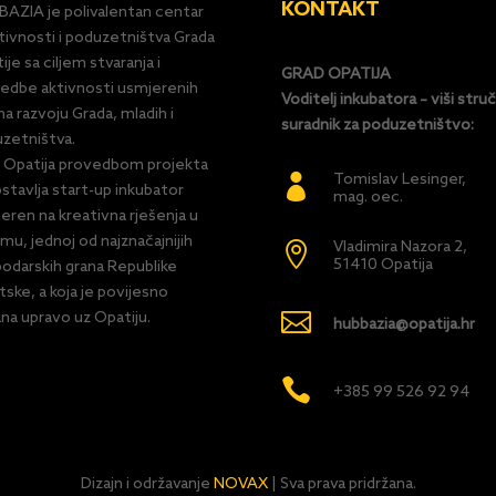
KONTAKT
AZIA je polivalentan centar
tivnosti i poduzetništva Grada
ije sa ciljem stvaranja i
GRAD OPATIJA
edbe aktivnosti usmjerenih
Voditelj inkubatora – viši struč
a razvoju Grada, mladih i
suradnik za poduzetništvo:
zetništva.
 Opatija provedbom projekta
Tomislav Lesinger,

stavlja start-up inkubator
mag. oec.
eren na kreativna rješenja u
zmu, jednoj od najznačajnijih
Vladimira Nazora 2,

51410 Opatija
odarskih grana Republike
tske, a koja je povijesno

na upravo uz Opatiju.
hubbazia@opatija.hr

+385 99 526 92 94
Dizajn i održavanje
NOVAX
| Sva prava pridržana.