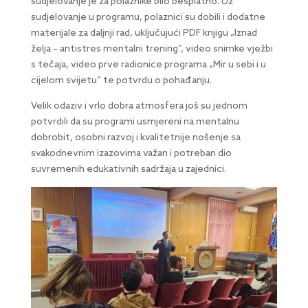
sudjelovanje je za polaznike bilo besplatno. Uz
sudjelovanje u programu, polaznici su dobili i dodatne
materijale za daljnji rad, uključujući PDF knjigu „Iznad
želja – antistres mentalni trening”, video snimke vježbi
s tečaja, video prve radionice programa „Mir u sebi i u
cijelom svijetu” te potvrdu o pohađanju.
Velik odaziv i vrlo dobra atmosfera još su jednom
potvrdili da su programi usmjereni na mentalnu
dobrobit, osobni razvoj i kvalitetnije nošenje sa
svakodnevnim izazovima važan i potreban dio
suvremenih edukativnih sadržaja u zajednici.