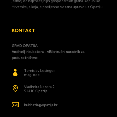
jednoj od najznačajnijih gospodarskih grana Republike
Hrvatske, a koja je povijesno vezana upravo uz Opatiju.
KONTAKT
GRAD OPATIJA
Voditelj inkubatora – viši stručni suradnik za
poduzetništvo:
Tomislav Lesinger,

mag. oec.
Vladimira Nazora 2,

51410 Opatija

hubbazia@opatija.hr