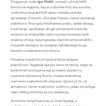
Program je vodio
Igor Mošič
, osnivač i učitelj NAM
Emotivne Higijene, koji je sudionike kroz dva susreta
vodio kroz niz praktičnih alata i tehnika za bolje
upravljanje stresom, očuvanje fokusa i razvoj unutarnje
stabilnosti. Kroz spoj mindfulness praksi, vježbi disanja,
meditacije, opuštanja i drugih primjenjivih metoda,
polaznici su imali priliku raditi na prepoznavanju ranih
znakova stresa, razumijevanju vlastitih emocionalnih i
misaonih obrazaca te usvajanju tehnika koje mogu
koristiti u svakodnevnom životu.
Posebna vrijednost programa bila je njegova
praktičnost. Naglasak nije bio samo na teoriji, nego na
konkretnim pristupima koji su realno izvedivi i u
uvjetima užurbanog života, manjka slobodnog
vremena i svakodnevnih obaveza. Upravo je to, uz
aktualnost teme i kvalitetno vodstvo, jedan od razloga
tako velikog interesa za ovu edukaciju.
Antistres tečaj financirao je Grad Opatija, a