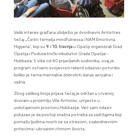
Velik interes građana obilježio je dvodnevni Antistres
tečaj „Četiri temelja mindfulnessa i NAM Emotivna
Higijena”, koji su
9. i 10. travnja
u Opatiji organizirali Grad
Opatija i Poduzetnički inkubator Grada Opatije –
Hubbazia. S više od 60 prijavljenih sudionika, ovaj je
program ostvario svojevrsni rekord odaziva i potvrdio
koliko je tema mentalne dobrobiti danas актуalna i
važna.
Zbog velikog broja prijava tečaj je održan u crvenoj
dvorani u prizemlju Vile Antonio, umjesto u
uobičajenom prostoru Hubbazije. Već sam odaziv
pokazao je da postoji snažna potreba za sadržajima koji
pomažu ljudima nositi se sa stresom, svakodnevnim
pritiscima i ubrzanim ritmom života.