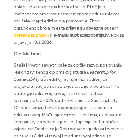
Zahvaljujući potpori Grada Opatije, ova edukacija za
polaznike je osigurana bez kotizacije. Riječ je o
kvalitetnom programu namijenjenom poduzetnicima
koji žele unaprijediti svoje poslovanje. Zbog
ograničenog broja mjesta
prijave su obvezne
putem
obrasca za prijavu
ili e-maila:
hubbazia@opatija.hr
. Rok za
prijavu je
13.3.2026.
O edukatorici
Stella Hrvatin savjetnica je za održivi razvoj poslovanja.
Nakon završenog diplomskog studija
Leadership for
Sustainability
u Švedskoj radila je kao voditeljica
projekata i savjetnica za izvještavanje o održivosti te
strategije održivog razvoja za velike hrvatske
kompanije. Od 2025. godine vlasnica je Sustainability
Officea, konzultantske agencije specijalizirane za
održivi razvoj. Među njezinim su klijentima, uz privatne
kompanije, i razvojne agencije, županije te turističke
zajednice. Dobitnica je Rektorove nagrade za izvrsnost
na studiju Održivi razvoj i međunarodni odnosi te