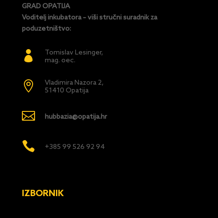
GRAD OPATIJA
Voditelj inkubatora – viši stručni suradnik za
poduzetništvo:
Tomislav Lesinger,

mag. oec.
Vladimira Nazora 2,

51410 Opatija

hubbazia@opatija.hr

+385 99 526 92 94
IZBORNIK