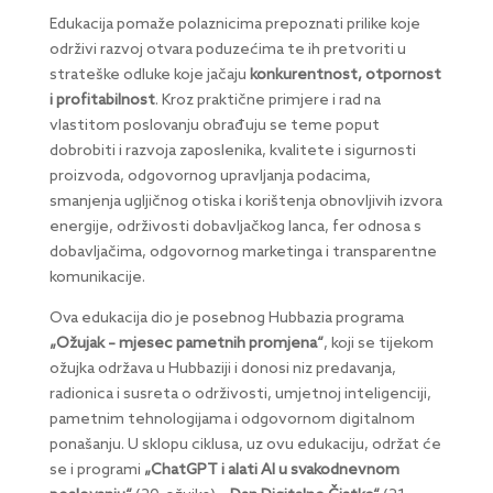
Edukacija pomaže polaznicima prepoznati prilike koje
održivi razvoj otvara poduzećima te ih pretvoriti u
strateške odluke koje jačaju
konkurentnost, otpornost
i profitabilnost
. Kroz praktične primjere i rad na
vlastitom poslovanju obrađuju se teme poput
dobrobiti i razvoja zaposlenika, kvalitete i sigurnosti
proizvoda, odgovornog upravljanja podacima,
smanjenja ugljičnog otiska i korištenja obnovljivih izvora
energije, održivosti dobavljačkog lanca, fer odnosa s
dobavljačima, odgovornog marketinga i transparentne
komunikacije.
Ova edukacija dio je posebnog Hubbazia programa
„Ožujak – mjesec pametnih promjena“
, koji se tijekom
ožujka održava u Hubbaziji i donosi niz predavanja,
radionica i susreta o održivosti, umjetnoj inteligenciji,
pametnim tehnologijama i odgovornom digitalnom
ponašanju. U sklopu ciklusa, uz ovu edukaciju, održat će
se i programi
„ChatGPT i alati AI u svakodnevnom