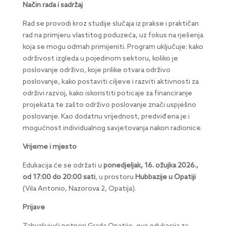
Način rada i sadržaj
Rad se provodi kroz studije slučaja iz prakse i praktičan
rad na primjeru vlastitog poduzeća, uz fokus na rješenja
koja se mogu odmah primijeniti. Program uključuje: kako
održivost izgleda u pojedinom sektoru, koliko je
poslovanje održivo, koje prilike otvara održivo
poslovanje, kako postaviti ciljeve i razviti aktivnosti za
održivi razvoj, kako iskoristiti poticaje za financiranje
projekata te zašto održivo poslovanje znači uspješno
poslovanje. Kao dodatnu vrijednost, predviđena je i
mogućnost individualnog savjetovanja nakon radionice.
Vrijeme i mjesto
Edukacija će se održati u
ponedjeljak, 16. ožujka 2026.,
od 17:00 do 20:00 sati
, u prostoru
Hubbazije u Opatiji
(Vila Antonio, Nazorova 2, Opatija).
Prijave