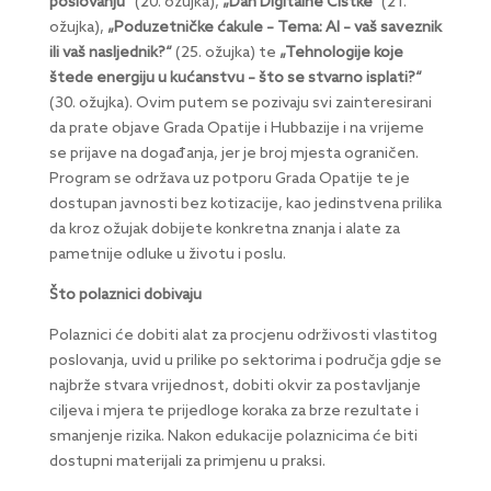
poslovanju“
(20. ožujka),
„Dan Digitalne Čistke“
(21.
ožujka),
„Poduzetničke ćakule – Tema: AI – vaš saveznik
ili vaš nasljednik?“
(25. ožujka) te
„Tehnologije koje
štede energiju u kućanstvu – što se stvarno isplati?“
(30. ožujka). Ovim putem se pozivaju svi zainteresirani
da prate objave Grada Opatije i Hubbazije i na vrijeme
se prijave na događanja, jer je broj mjesta ograničen.
Program se održava uz potporu Grada Opatije te je
dostupan javnosti bez kotizacije, kao jedinstvena prilika
da kroz ožujak dobijete konkretna znanja i alate za
pametnije odluke u životu i poslu.
Što polaznici dobivaju
Polaznici će dobiti alat za
procjenu održivosti vlastitog
poslovanja, uvid u prilike po sektorima i područja gdje se
najbrže stvara vrijednost, dobiti okvir za postavljanje
ciljeva i mjera te prijedloge koraka za brze rezultate i
smanjenje rizika. Nakon edukacije polaznicima će biti
dostupni materijali za primjenu u praksi.