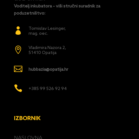
Voditelj inkubatora – viši stručni suradnik za
poduzetništvo:
Tomislav Lesinger,

mag. oec.
Vladimira Nazora 2,

51410 Opatija

hubbazia@opatija.hr

+385 99 526 92 94
IZBORNIK
NASLOVNA