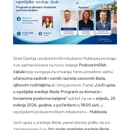
Grad Opatija i poduzetnički inkubator Hubbazia pozivaju
sve zainteresirane na novo izdanje
Poduzetničkih
ćakula
koje ovoga puta otvaraju temu posebno važnu
učenicima sedmih i osmih razreda osnovnih škola,
njihovim roditeljima
ali i široj javnosti. Panel
„Uoči upisa
u opatijske srednje škole: Programi za domaće i
inozemne poslovne karijere“
održat će se u
srijedu, 20.
svibnja 2026. godine, s početkom u 18:00 sati
, u
opatijskom poduzetničkom inkubatoru –
Hubbazia
.
Uoči upisa u srednje škole, panel donosi priliku da svi
zainteresirani čuju
što nude opatijske srednje škole,