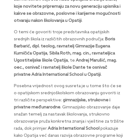
koje novitete pripremaju za novu generaciju upisnika i
kakve se obrazovne, poslovne i karijerne mogućnosti
otvaraju nakon školovanja u Opatiji
.
O temi će govoriti troje predstavnika opatijskih
srednjih škola iz različitih obrazovnih područja:
Boris
Barbarić, dipl. teolog, ravnatelj Gimnazije Eugena
Kumičića Opatija
,
Sibila Roth, mag. cin., ravnateljica
Ugostiteljske škole Opatija
, te
Andrej Marušić, mag.
oec., osnivač i ravnatelj škole Dante te osnivač
privatne Adria International School u Opatiji
.
Posebna vrijednost ovog susreta je u tome što će se
o opatijskom srednjoškolskom obrazovanju govoriti iz
tri različite perspektive:
gimnazijske, strukovne i
privatne međunarodne
. Gimnazijsko obrazovanje daje
snažan temelj za nastavak školovanja, strukovno
obrazovanje pruža konkretna znanja i vještine za tržište
rada, dok primjer
Adria International School
pokazuje
kako Opatija već danas razvija obrazovne programe koji