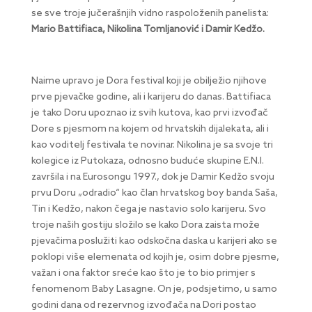
se sve troje jučerašnjih vidno raspoloženih panelista:
Mario Battifiaca, Nikolina Tomljanović i Damir Kedžo.
Naime upravo je Dora festival koji je obilježio njihove
prve pjevačke godine, ali i karijeru do danas. Battifiaca
je tako Doru upoznao iz svih kutova, kao prvi izvođač
Dore s pjesmom na kojem od hrvatskih dijalekata, ali i
kao voditelj festivala te novinar. Nikolina je sa svoje tri
kolegice iz Putokaza, odnosno buduće skupine E.N.I.
završila i na Eurosongu 1997., dok je Damir Kedžo svoju
prvu Doru „odradio“ kao član hrvatskog boy banda Saša,
Tin i Kedžo, nakon čega je nastavio solo karijeru. Svo
troje naših gostiju složilo se kako Dora zaista može
pjevačima poslužiti kao odskočna daska u karijeri ako se
poklopi više elemenata od kojih je, osim dobre pjesme,
važan i ona faktor sreće kao što je to bio primjer s
fenomenom Baby Lasagne. On je, podsjetimo, u samo
godini dana od rezervnog izvođača na Dori postao