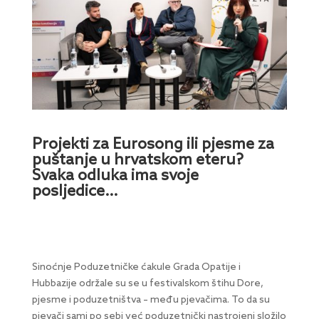
Projekti za Eurosong ili pjesme za
puštanje u hrvatskom eteru?
Svaka odluka ima svoje
posljedice…
Sinoćnje Poduzetničke ćakule Grada Opatije i
Hubbazije održale su se u festivalskom štihu Dore,
pjesme i poduzetništva – među pjevačima. To da su
pjevači sami po sebi već poduzetnički nastrojeni složilo