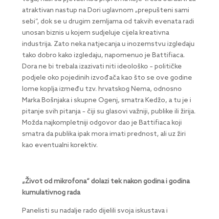
atraktivan nastup na Dori uglavnom „prepušteni sami
sebi“, dok se u drugim zemljama od takvih evenata radi
unosan biznis u kojem sudjeluje cijela kreativna
industrija. Zato neka natjecanja u inozemstvu izgledaju
tako dobro kako izgledaju, napomenuo je Battifiaca.
Dora ne bi trebala izazivati niti ideološko – političke
podjele oko pojedinih izvođača kao što se ove godine
lome koplja između tzv. hrvatskog Nema, odnosno
Marka Bošnjaka i skupne Ogenj, smatra Kedžo, a tu je i
pitanje svih pitanja – čiji su glasovi važniji, publike ili žirija.
Možda najkompletniji odgovor dao je Battifiaca koji
smatra da publika ipak mora imati prednost, ali uz žiri
kao eventualni korektiv.
„Život od mikrofona“ dolazi tek nakon godina i godina
kumulativnog rada
Panelisti su nadalje rado dijelili svoja iskustava i