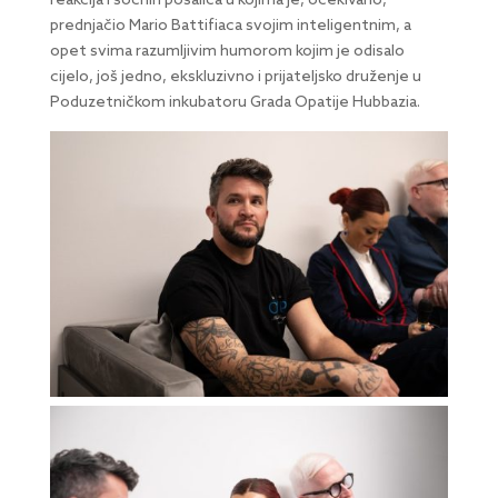
reakcija i sočnih pošalica u kojima je, očekivano,
prednjačio Mario Battifiaca svojim inteligentnim, a
opet svima razumljivim humorom kojim je odisalo
cijelo, još jedno, ekskluzivno i prijateljsko druženje u
Poduzetničkom inkubatoru Grada Opatije Hubbazia.