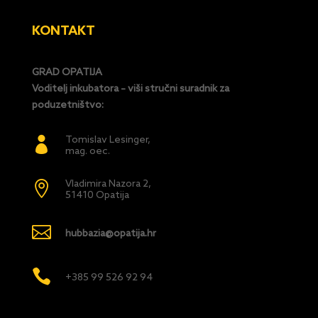
KONTAKT
GRAD OPATIJA
Voditelj inkubatora – viši stručni suradnik za
poduzetništvo:
Tomislav Lesinger,

mag. oec.
Vladimira Nazora 2,

51410 Opatija

hubbazia@opatija.hr

+385 99 526 92 94