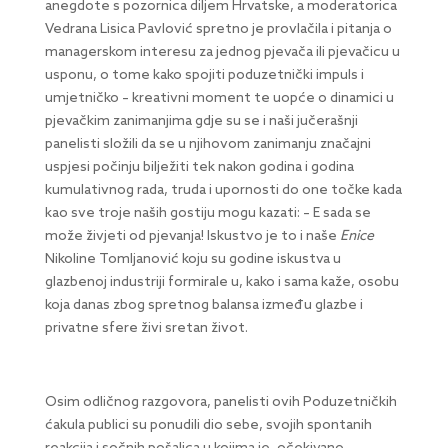
anegdote s pozornica diljem Hrvatske, a moderatorica
Vedrana Lisica Pavlović spretno je provlačila i pitanja o
managerskom interesu za jednog pjevača ili pjevačicu u
usponu, o tome kako spojiti poduzetnički impuls i
umjetničko – kreativni moment te uopće o dinamici u
pjevačkim zanimanjima gdje su se i naši jučerašnji
panelisti složili da se u njihovom zanimanju značajni
uspjesi počinju bilježiti tek nakon godina i godina
kumulativnog rada, truda i upornosti do one točke kada
kao sve troje naših gostiju mogu kazati: – E sada se
može živjeti od pjevanja! Iskustvo je to i naše
Enice
Nikoline Tomljanović koju su godine iskustva u
glazbenoj industriji formirale u, kako i sama kaže, osobu
koja danas zbog spretnog balansa između glazbe i
privatne sfere živi sretan život.
Osim odličnog razgovora, panelisti ovih Poduzetničkih
ćakula publici su ponudili dio sebe, svojih spontanih