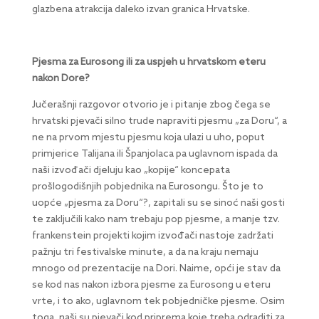
glazbena atrakcija daleko izvan granica Hrvatske.
Pjesma za Eurosong ili za uspjeh u hrvatskom eteru
nakon Dore?
Jučerašnji razgovor otvorio je i pitanje zbog čega se
hrvatski pjevači silno trude napraviti pjesmu „za Doru“, a
ne na prvom mjestu pjesmu koja ulazi u uho, poput
primjerice Talijana ili Španjolaca pa uglavnom ispada da
naši izvođači djeluju kao „kopije“ koncepata
prošlogodišnjih pobjednika na Eurosongu. Što je to
uopće „pjesma za Doru“?, zapitali su se sinoć naši gosti
te zaključili kako nam trebaju pop pjesme, a manje tzv.
frankenstein projekti kojim izvođači nastoje zadržati
pažnju tri festivalske minute, a da na kraju nemaju
mnogo od prezentacije na Dori. Naime, opći je stav da
se kod nas nakon izbora pjesme za Eurosong u eteru
vrte, i to ako, uglavnom tek pobjedničke pjesme. Osim
toga, naši su pjevači kod priprema koje treba odraditi za