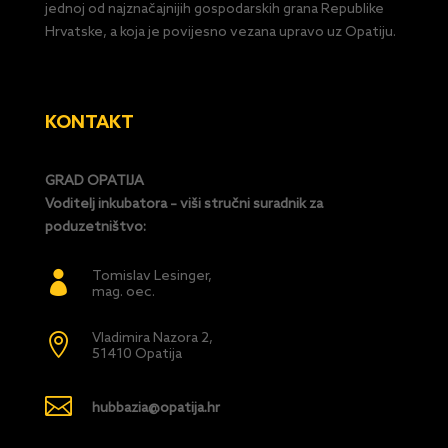
jednoj od najznačajnijih gospodarskih grana Republike
Hrvatske, a koja je povijesno vezana upravo uz Opatiju.
KONTAKT
GRAD OPATIJA
Voditelj inkubatora – viši stručni suradnik za
poduzetništvo:
Tomislav Lesinger,

mag. oec.
Vladimira Nazora 2,

51410 Opatija

hubbazia@opatija.hr