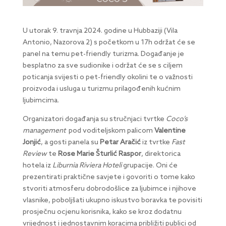
U utorak 9. travnja 2024. godine u Hubbaziji (Vila
Antonio, Nazorova 2) s početkom u 17h održat će se
panel na temu pet-friendly turizma. Događanje je
besplatno za sve sudionike i održat će se s ciljem
poticanja svijesti o pet-friendly okolini te o važnosti
proizvoda i usluga u turizmu prilagođenih kućnim
ljubimcima.
Organizatori događanja su stručnjaci tvrtke
Coco’s
management
pod voditeljskom palicom
Valentine
Jonjić
, a gosti panela su
Petar Aračić
iz tvrtke
Fast
Review
te
Rose Marie
Šturli
ć Raspor
, direktorica
hotela iz
Liburnia Riviera Hoteli
grupacije. Oni će
prezentirati praktične savjete i govoriti o tome kako
stvoriti atmosferu dobrodošlice za ljubimce i njihove
vlasnike, poboljšati ukupno iskustvo boravka te povisiti
prosječnu ocjenu korisnika, kako se kroz dodatnu
vrijednost i jednostavnim koracima približiti publici od