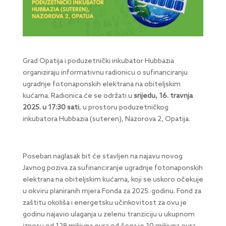
Grad Opatija i poduzetnički inkubator Hubbazia
organiziraju informativnu radionicu o sufinanciranju
ugradnje fotonaponskih elektrana na obiteljskim
kućama. Radionica će se održati u
srijedu, 16. travnja
2025. u 17:30 sati
, u prostoru poduzetničkog
inkubatora Hubbazia (suteren), Nazorova 2, Opatija.​
Poseban naglasak bit će stavljen na najavu novog
Javnog poziva za sufinanciranje ugradnje fotonaponskih
elektrana na obiteljskim kućama, koji se uskoro očekuje
u okviru planiranih mjera Fonda za 2025. godinu. Fond za
zaštitu okoliša i energetsku učinkovitost za ovu je
godinu najavio ulaganja u zelenu tranziciju u ukupnom