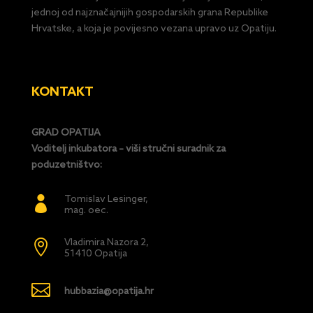
jednoj od najznačajnijih gospodarskih grana Republike
Hrvatske, a koja je povijesno vezana upravo uz Opatiju.
KONTAKT
GRAD OPATIJA
Voditelj inkubatora – viši stručni suradnik za
poduzetništvo:
Tomislav Lesinger,

mag. oec.
Vladimira Nazora 2,

51410 Opatija

hubbazia@opatija.hr