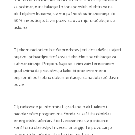
iznosu od 128 milijuna eura od čega je 10 milijuna eura
za poticanje instalacije fotonaponskih elektrana na
obiteljskim kućama, uz mogućnost sufinanciranja do
50% investicije. Javni poziv za ovu mjeru očekuje se
uskoro. ​
Tijekom radionice bit će predstavljeni dosadašnji uvjeti
prijave, prihvatljivi troškovi i tehničke specifikacije za
sufinanciranje. Preporučuje se svim zainteresiranim
građanima da prisustvuju kako bi pravovremeno
pripremili potrebnu dokumentaciju za nadolazeći Javni
poziv.​
Cilj radionice je informirati građane o aktualnim i
nadolazećim programima Fonda za zaštitu okoliša i
energetsku učinkovitost, vezanima uz poticanje
korištenja obnovljivih izvora energije te povećanje
energetske učinkovitosti u kućanstvima.