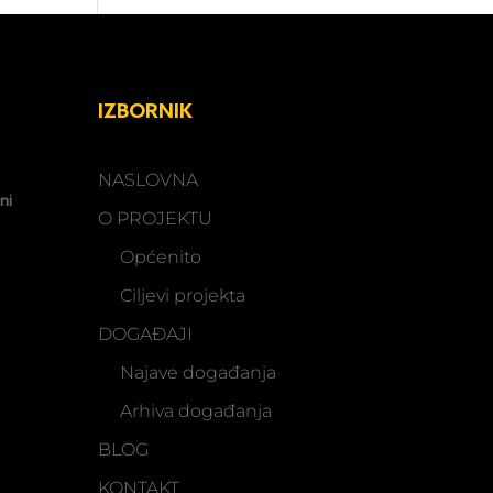
IZBORNIK
NASLOVNA
ni
O PROJEKTU
Općenito
Ciljevi projekta
DOGAĐAJI
Najave događanja
Arhiva događanja
BLOG
KONTAKT