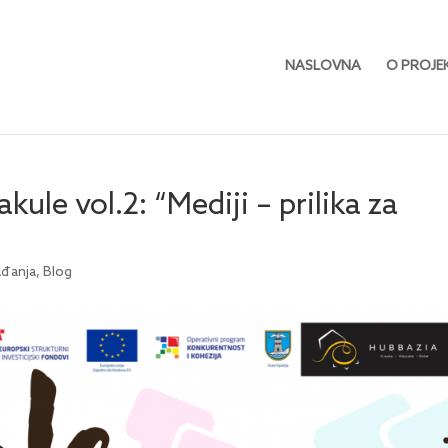
NASLOVNA
O PROJE
ule vol.2: “Mediji – prilika za
ađanja
,
Blog