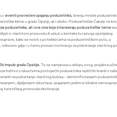
su i
eventi posvećeni spajanju poduzetnika
, širenju mreže poduzetnik
etničke klime u gradu Opatiji, ali i okolici. Poduzetničke Ćakule će kr
nje poduzetnike, ali i sve one koje interesiraju poduzetničke teme
kao
ljati o vlastitom proizvodu ili usluzi u kontekstu razvoja opatijskog
amouprave, kako se nositi s poteškoćama na poduzetničkom putu, a
, odnosno gdje i u čemu pronaći motivaciju za pokretanje vlastitog po
čki impuls grada Opatije.
To se namjerava u sklopu ovog projekta učini
duzetništvo s iskustvima postojećih poduzetnika različitih branši s naš
esiranih na pokretanje vlastitog biznisa – demistificiranjem poduzetni
njem, dijeljenjem iskustava, spajanjem jedinice lokalne samouprav
og turističkog proizvoda destinacije.