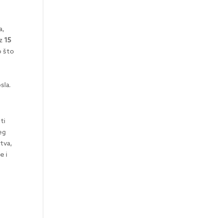
a,
oz
15
 što
sla.
ti
eg
štva,
e i