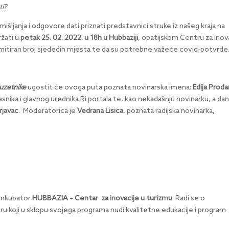
ti?
išljanja i odgovore dati priznati predstavnici struke iz našeg kraja na
žati u
petak 25. 02. 2022. u 18h u Hubbaziji
, opatijskom Centru za inov
imitiran broj sjedećih mjesta te da su potrebne važeće covid-potvrde
duzetnike
ugostit će ovoga puta poznata novinarska imena:
Edija Prod
lasnika i glavnog urednika Ri portala te, kao nekadašnju novinarku, a da
Erjavac
. Moderatorica je
Vedrana Lisica
, poznata radijska novinarka,
 inkubator
HUBBAZIA – Centar za inovacije u turizmu
. Radi se o
oji u sklopu svojega programa nudi kvalitetne edukacije i program