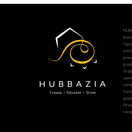
HUBB
krea
Opat
prov
prem
podu
Grad
uspo
usmj
turi
gosp
Hrva
veza