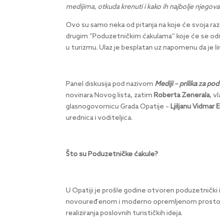
medijima, otkuda krenuti i kako ih najbolje njegova
Ovo su samo neka od pitanja na koje će svoja razm
drugim “Poduzetničkim ćakulama” koje će se odr
u turizmu. Ulaz je besplatan uz napomenu da je l
Panel diskusija pod nazivom
Mediji – prilika za po
novinara Novog lista, zatim
Roberta Zenerala
, v
glasnogovornicu Grada Opatije –
Ljiljanu Vidmar 
urednica i voditeljica.
Što su Poduzetničke ćakule?
U Opatiji je prošle godine otvoren poduzetnički
novouređenom i moderno opremljenom prostoru k
realiziranja poslovnih turističkih ideja.