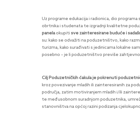
Uz programe edukacija i radionica, dio programa 
obrtnika i studenata te izgradnji kvalitetne poduz
panela
okupiti
sve zainteresirane buduće i sadaš
su: kako se odvažiti na poduzetništvo, kako razmiš
turizma, kako surađivati s jedinicama lokalne s
posebno – je li poduzetništvo previše zahtjevno
Cilj Poduzetničkih ćakula je pokrenuti poduzetni
kroz povezivanje mladih ili zainteresiranih za po
područja, zatim motiviranjem mladih i/ili zainter
te međusobnom suradnjom poduzetnika, umrežava
stanovništva na općoj razini podizanja cjelokupn