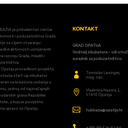
KONTAKT
AZIA je polivalentan centar
tivnosti i poduzetništva Grada
ije sa ciljem stvaranja i
GRAD OPATIJA
edbe aktivnosti usmjerenih
Voditelj inkubatora – viši struč
a razvoju Grada, mladih i
suradnik za poduzetništvo:
zetništva.
 Opatija provedbom projekta
Tomislav Lesinger,

stavlja start-up inkubator
mag. oec.
eren na kreativna rješenja u
zmu, jednoj od najznačajnijih
Vladimira Nazora 2,

51410 Opatija
odarskih grana Republike
tske, a koja je povijesno

na upravo uz Opatiju.
hubbazia@opatija.hr
