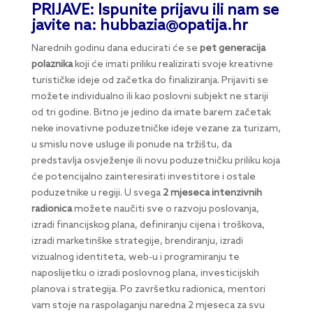
PRIJAVE: Ispunite prijavu ili nam se
javite na: hubbazia@opatija.hr
Narednih godinu dana educirati će se
pet generacija
polaznika
koji će imati priliku realizirati svoje kreativne
turističke ideje od začetka do finaliziranja. Prijaviti se
možete individualno ili kao poslovni subjekt ne stariji
od tri godine. Bitno je jedino da imate barem začetak
neke inovativne poduzetničke ideje vezane za turizam,
u smislu nove usluge ili ponude na tržištu, da
predstavlja osvježenje ili novu poduzetničku priliku koja
će potencijalno zainteresirati investitore i ostale
poduzetnike u regiji. U svega
2 mjeseca intenzivnih
radionica
možete naučiti sve o razvoju poslovanja,
izradi financijskog plana, definiranju cijena i troškova,
izradi marketinške strategije, brendiranju, izradi
vizualnog identiteta, web-u i programiranju te
naposlijetku o izradi poslovnog plana, investicijskih
planova i strategija. Po završetku radionica, mentori
vam stoje na raspolaganju naredna 2 mjeseca za svu