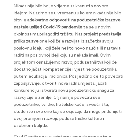
Nikada nije bilo bolje vrijeme za krenuti s novom
idejom. Nalazimo se u vremenu u kojem nikada nije bilo
bitnije
adekvatno odgovoriti na poduzetničke izazove
nastale uslijed Covid-19 pandemije
te se u novim
okolnostima prilagoditi tržištu. Naš
projekt predstavlja
priliku za sve
one koji žele razvijati iz začetka svoju
poslovnu ideju, koji žele nešto novo naučiti ili nastaviti
raditi na poslovnoj ideji koju su nekada imali. Ovim
projektom osnažujemo razvoj poduzetništva koji će
dodatno jačati kompetencije i vještine poduzetnika
putem edukacija i radionica. Posljedično će to povećati
zapošljavanje, otvoriti nova radna mjesta, jačati
konkurenciju i stvarati novu poduzetničku snagu za
razvoj cijele zemlje. Cilj nam je povezati sve
poduzetnike, tvrtke, hotelske kuće, sveučilišta,
studente i sve one koji se osjećaju da mogu pridonijeti
ovoj promjeni i razvoju poduzetničke kulture i
osobnom boljitku.