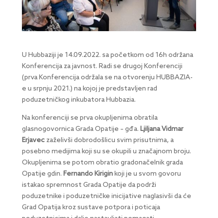
U Hubbaziji je 14.09.2022. sa početkom od 16h održana
Konferencija za javnost. Radi se drugoj Konferenciji
(prva Konferencija održala se na otvorenju HUBBAZIA-
e u srpnju 2021.) na kojoj je predstavljen rad
poduzetničkog inkubatora Hubbazia.
Na konferenciji se prva okupljenima obratila
glasnogovornica Grada Opatije – gđa.
Ljiljana Vidmar
Erjavec
zaželivši dobrodošlicu svim prisutnima, a
posebno medijima koji su se okupili u značajnom broju.
Okupljenima se potom obratio gradonačelnik grada
Opatije gdin.
Fernando Kirigin
koji je u svom govoru
istakao spremnost Grada Opatije da podrži
poduzetnike i poduzetničke inicijative naglasivši da će
Grad Opatija kroz sustave potpora i poticaja