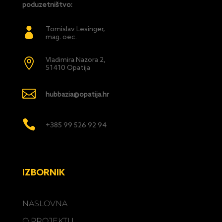
poduzetništvo:
Tomislav Lesinger,

mag. oec.
Vladimira Nazora 2,

51410 Opatija

hubbazia@opatija.hr

+385 99 526 92 94
IZBORNIK
NASLOVNA
O PROJEKTU