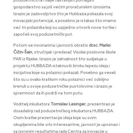
poduzetnicima i dalje nastavljati pomagati
gospodarstvo sa još većim proračunskim iznosima.
Izrazio je zadovoljstvo što je Hubbazia pokazala svoj
inovacijski potencijal, a posebno je istakao što imamo
već tri polaznika koji su uspješno otvorili nove tvrtke i
započeli svoj poduzetnički put.
Potom se novinarima i javnosti obratio
dr.sc.
Marko
Čičin-Šain
, stručnjak i predavač Visoke poslovne škole
PAR iz Rijeke. Izrazio je zahvalnost što sudjeluje u
projektu HUBBAZIA istaknuvši široku lepezu ideja i
inicijativa koje su polaznici pokazali. Posebno ga veseli
što su u ovako kratkom roku polaznici već ozbiljno
krenuli u svoje poduzetničke pustolovine i izrazio je
spremnost da ih podrži na tom putu.
Voditelj inkubatora
Tomislav Lesinger
, prezentirao je
dosadašnji rad poduzetničkog inkubatora HUBBAZIA.
Osim kratke prezentacije ideja koje su svim
okupljenima bile vrlo interesantne, javnost je upoznao i
sa izvrsnim rezultatima rada Centra za inovacije u