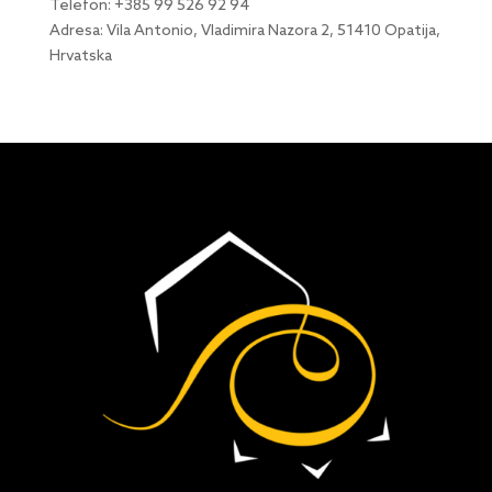
Telefon: +385 99 526 92 94
Adresa: Vila Antonio, Vladimira Nazora 2, 51410 Opatija,
Hrvatska