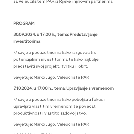
sa Veleučilištem PAR iz Rijeke i njihovim partnerima.
PROGRAM:
30.09.2024. u 17:00 h., tema: Predstavljanje
investitorima
// savjeti poduzetnicima kako razgovarati s
potencijalnim investitorima te kako najbolje
predstaviti svoj projekt, tvrtku ili obrt.
Savjetuje: Marko Jugo, Veleučilište PAR
7.10.2024. u 17:00 h., tema: Upravljanje s vremenom
// savjeti poduzetnicima kako poboljšati fokus i
upravljati vlastitim vremenom te povećati
produktivnost i vlastito zadovoljstvo.
Savjetuje: Marko Jugo, Veleučilište PAR