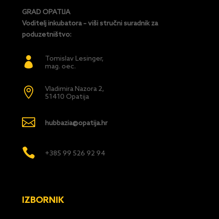
GRAD OPATIJA
Voditelj inkubatora – viši stručni suradnik za
poduzetništvo:
Tomislav Lesinger,

mag. oec.
Vladimira Nazora 2,

51410 Opatija

hubbazia@opatija.hr

+385 99 526 92 94
IZBORNIK