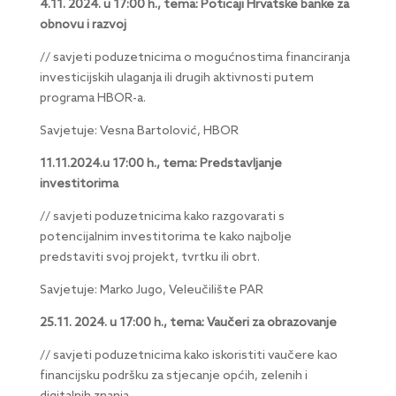
4.11. 2024. u 17:00 h., tema: Poticaji Hrvatske banke za
obnovu i razvoj
// savjeti poduzetnicima o mogućnostima financiranja
investicijskih ulaganja ili drugih aktivnosti putem
programa HBOR-a.
Savjetuje: Vesna Bartolović, HBOR
11.11.2024.u 17:00 h., tema: Predstavljanje
investitorima
// savjeti poduzetnicima kako razgovarati s
potencijalnim investitorima te kako najbolje
predstaviti svoj projekt, tvrtku ili obrt.
Savjetuje: Marko Jugo, Veleučilište PAR
25.11. 2024. u 17:00 h., tema: Vaučeri za obrazovanje
// savjeti poduzetnicima kako iskoristiti vaučere kao
financijsku podršku za stjecanje općih, zelenih i