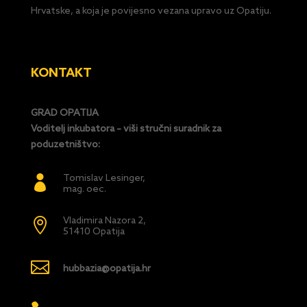
Hrvatske, a koja je povijesno vezana upravo uz Opatiju.
KONTAKT
GRAD OPATIJA
Voditelj inkubatora – viši stručni suradnik za
poduzetništvo:
Tomislav Lesinger,

mag. oec.
Vladimira Nazora 2,

51410 Opatija

hubbazia@opatija.hr