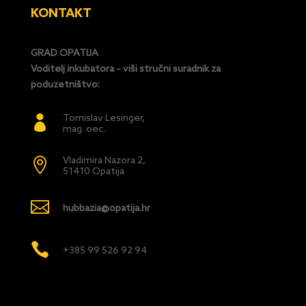
KONTAKT
GRAD OPATIJA
Voditelj inkubatora – viši stručni suradnik za
poduzetništvo:
Tomislav Lesinger,

mag. oec.
Vladimira Nazora 2,

51410 Opatija

hubbazia@opatija.hr

+385 99 526 92 94